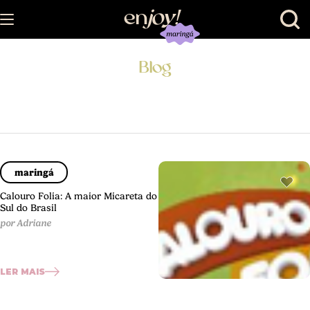
en
joy
!
Blog
maringá
Calouro Folia: A maior Micareta do
Sul do Brasil
por Adriane
LER MAIS