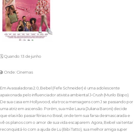
🗓️ Quando: 13 de junho
🎬 Onde: Cinemas
Em Avassaladoras 2.0, Bebel (Fefe Schneider) é uma adolescente
apaixonada pelo influenciador ativista ambiental J-Crush (Murilo Bispo).
De sua casa em Hollywood, ela troca mensagens com J se passando por
uma atriz em ascensão. Porém, sua mãe Laura (Juliana Baroni) decide
que elas irão passar férias no Brasil, onde tem sua farsa desmascarada e
vê os planos com o amor de sua vida escaparem. Agora, Bebel vai tentar
reconquistá-lo com a ajuda de Lu (Bibi Tatto), sua melhor amiga super