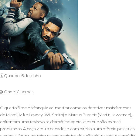
🗓️ Quando: 6 de junho
🎬 Onde: Cinemas
O quarto filme da franquia vai mostrar como os detetives mais famosos
de Miami, Mike Lowrey (Will Smith) e Marcus Burnett (Martin Lawrence),
enfrentam uma reviravolta dramática: agora, eles que são os mais
procurados! A caça virou o caçador e com direito a um prêmio pela suas
cabeças. Com uma mistura característica de ação eletrizante e comédia