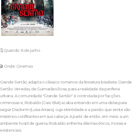
🗓️ Quando: 6 de junho
🎬 Onde: Cinemas
Grande Sertão adapta o clássico romance da literatura brasileira, Grande
Sertão: Veredas, de Guimarães Rosa, para a realidade da periferia
urbana. A comunidade "Grande Sertão" é controlada por facções
criminosas e, Riobaldo (Caio Blat) acaba entrando em uma delas para
seguir Diadorim (Luisa Arraes), cuja identidade e a paixão que sente são
mistérios conflitantes em sua cabeça. A partir de então, em meio a um
ambiente hostil de guerra, Riobaldo enfrenta dilemas éticos, morais e
existenciais.