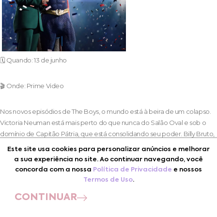
🗓️ Quando: 13 de junho
🎬 Onde: Prime Video
Nos novos episódios de The Boys, o mundo está à beira de um colapso.
Victoria Neuman está mais perto do que nunca do Salão Oval e sob o
domínio de Capitão Pátria, que está consolidando seu poder. Billy Bruto,
com apenas alguns meses restantes de vida, perdeu o filho de Becca e
Este site usa cookies para personalizar anúncios e melhorar
seu emprego como líder dos The Boys. O resto da equipe está farto de
a sua experiência no site. Ao continuar navegando, você
suas mentiras. Com os riscos mais altos do que nunca, eles precisam
concorda com a nossa
Política de Privacidade
e nossos
encontrar uma maneira de trabalhar juntos e salvar o mundo antes que
Termos de Uso
.
seja tarde demais.
CONTINUAR