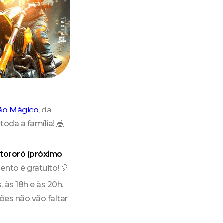
lão Mágico
, da
oda a família! 🎪
tororó (próximo
nto é gratuito! 🎈
 às 18h e às 20h.
ções não vão faltar