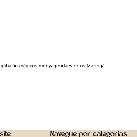
ngá
balão mágico
simony
agenda
eventos Maringá
site
Navegue por categorias