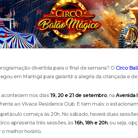
rogramação divertida para o final de semana? O
Circo Ba
egou em Maringá para garantir a alegria da criançada e de t
 acontecem nos dias
19, 20 e 21 de setembro
, na
Avenida I
frente ao Vivace Residence Club. E tem mais: o estacioname
espetáculo começa às 20h. No sábado, haverá duas sessões,
irco apresenta três sessões, às
16h, 18h e 20h
, ou seja, op
 o melhor horário.