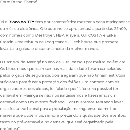
Foto: Breno Thomé
Já o
Bloco do TEY
tem por característica mostrar a cena maringaense
da música eletrônica. O bloquinho se apresentará a partir das 23h00,
com nomes como Đestroyer, HBA Players, GUI COSTA e Erika
Casarin. Uma mistura de Prog trance + Tech house que promete
levantar a galera e encerrar a noite da melhor maneira.
O Carnaval de Maringá no ano de 2019 passou por muitas polêmicas.
Os bloquinhos que iriam sair nas ruas da cidade foram cancelados
pelos orgãos de segurança, pois alegaram que não tinham estrutura
suficiente para fazer a proteção dos foliões. Em contato com os
organizadores dos blocos, foi falado que: “Não seria possível ter
carnaval em Maringá se não nos juntássemos e fizéssemos um
carnaval como um evento fechado. Continuaremos tentando levar
essa festa tradicional para a população maringaense da melhor
maneira que pudermos, sempre prezando a qualidade dos eventos,
tanto no pré-carnaval e no carnaval que será organizado pela
prefeitura”.