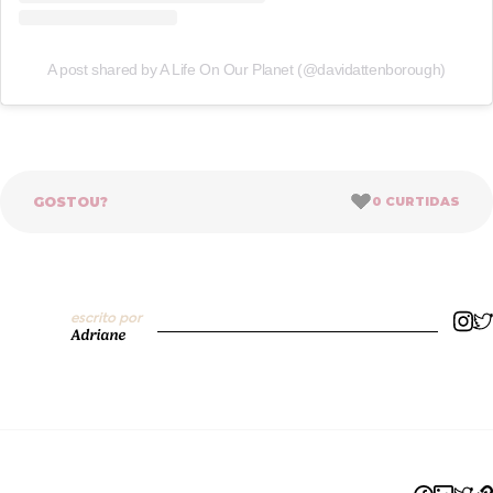
A post shared by A Life On Our Planet (@davidattenborough)
GOSTOU?
0
CURTIDAS
escrito por
Adriane