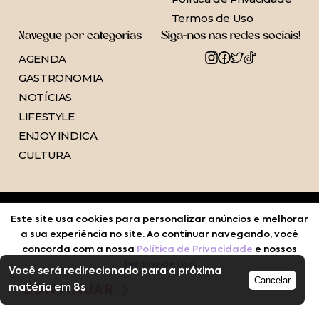
Termos de Uso
Navegue por categorias
Siga-nos nas redes sociais!
AGENDA
GASTRONOMIA
NOTÍCIAS
LIFESTYLE
ENJOY INDICA
CULTURA
Este site usa cookies para personalizar anúncios e melhorar
a sua experiência no site. Ao continuar navegando, você
concorda com a nossa
Política de Privacidade
e nossos
Termos de Uso
.
Você será redirecionado para a próxima
Cancelar
matéria em
8
s
CONTINUAR