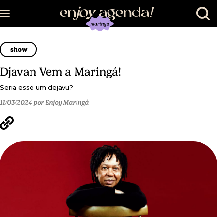
en
joy
agenda
!
show
Djavan Vem a Maringá!
Seria esse um dejavu?
11/03/2024 por Enjoy Maringá