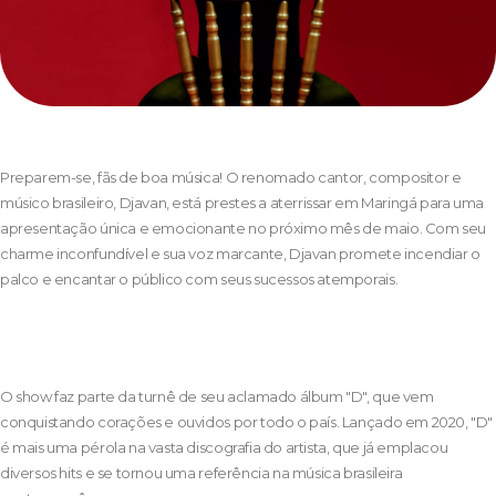
Preparem-se, fãs de boa música! O renomado cantor, compositor e
músico brasileiro, Djavan, está prestes a aterrissar em Maringá para uma
apresentação única e emocionante no próximo mês de maio. Com seu
charme inconfundível e sua voz marcante, Djavan promete incendiar o
palco e encantar o público com seus sucessos atemporais.
O show faz parte da turnê de seu aclamado álbum "D", que vem
conquistando corações e ouvidos por todo o país. Lançado em 2020, "D"
é mais uma pérola na vasta discografia do artista, que já emplacou
diversos hits e se tornou uma referência na música brasileira