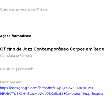
Classificação indicativa: 10 anos
Ações formativas:
Oficina de Jazz Contemporâneo Corpos em Rede
Com Juliano Ferreira
Dia 06 de junho às 9h
Inscrições em:
https://docs.google.com/forms/d/e/1FAIpQLSe47u07xDT8iw8-
9BU8KTRzSK7kMZsucMoWco0SCx5vzKjl3Q/viewform?usp=header