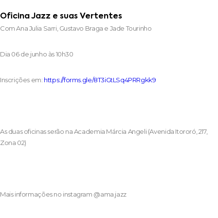
Oficina Jazz e suas Vertentes
Com Ana Julia Sarri, Gustavo Braga e Jade Tourinho
Dia 06 de junho às 10h30
Inscrições em:
https://forms.gle/8T3iGtLSq4PRRgkk9
As duas oficinas serão na Academia Márcia Angeli (Avenida Itororó, 217,
Zona 02)
Mais informações no instagram @ama.jazz