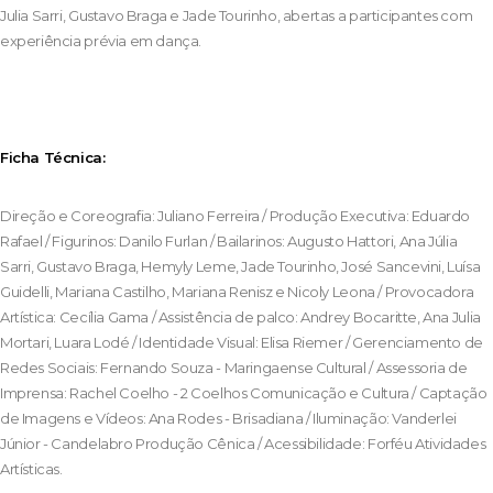
Julia Sarri, Gustavo Braga e Jade Tourinho, abertas a participantes com
experiência prévia em dança.
Ficha Técnica:
Direção e Coreografia: Juliano Ferreira / Produção Executiva: Eduardo
Rafael / Figurinos: Danilo Furlan / Bailarinos: Augusto Hattori, Ana Júlia
Sarri, Gustavo Braga, Hemyly Leme, Jade Tourinho, José Sancevini, Luísa
Guidelli, Mariana Castilho, Mariana Renisz e Nicoly Leona / Provocadora
Artística: Cecília Gama / Assistência de palco: Andrey Bocaritte, Ana Julia
Mortari, Luara Lodé / Identidade Visual: Elisa Riemer / Gerenciamento de
Redes Sociais: Fernando Souza - Maringaense Cultural / Assessoria de
Imprensa: Rachel Coelho - 2 Coelhos Comunicação e Cultura / Captação
de Imagens e Vídeos: Ana Rodes - Brisadiana / Iluminação: Vanderlei
Júnior - Candelabro Produção Cênica / Acessibilidade: Forféu Atividades
Artísticas.