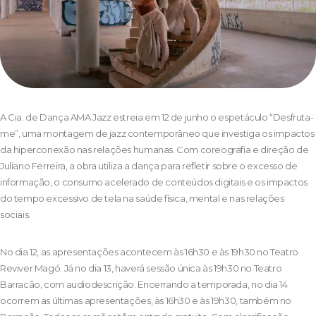
A Cia. de Dança AMA Jazz estreia em 12 de junho o espetáculo “Desfruta-
me”, uma montagem de jazz contemporâneo que investiga os impactos
da hiperconexão nas relações humanas. Com coreografia e direção de
Juliano Ferreira, a obra utiliza a dança para refletir sobre o excesso de
informação, o consumo acelerado de conteúdos digitais e os impactos
do tempo excessivo de tela na saúde física, mental e nas relações
sociais.
No dia 12, as apresentações acontecem às 16h30 e às 19h30 no Teatro
Reviver Magó. Já no dia 13, haverá sessão única às 19h30 no Teatro
Barracão, com audiodescrição. Encerrando a temporada, no dia 14
ocorrem as últimas apresentações, às 16h30 e às 19h30, também no