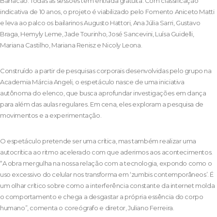
Barracão. Todas as sessões têm entrada gratuita. Com classificação
indicativa de 10 anos, o projeto é viabilizado pelo Fomento Aniceto Matti
e leva ao palco os bailarinos Augusto Hattori, Ana Júlia Sarri, Gustavo
Braga, Hemyly Leme, Jade Tourinho, José Sancevini, Luísa Guidelli,
Mariana Castilho, Mariana Renisz e Nicoly Leona.
Construído a partir de pesquisas corporais desenvolvidas pelo grupo na
Academia Márcia Angeli, o espetáculo nasce de uma iniciativa
autônoma do elenco, que busca aprofundar investigações em dança
para além das aulas regulares. Em cena, eles exploram a pesquisa de
movimentos e a
experimentação.
O espetáculo pretende ser uma crítica, mas também realizar uma
autocrítica ao ritmo acelerado com que aderimos aos acontecimentos.
“A obra mergulha na nossa relação com a tecnologia, expondo como o
uso excessivo do celular nos transforma em ‘zumbis contemporâneos’. É
um olhar crítico sobre como a interferência constante da internet molda
o comportamento e chega a desgastar a própria essência do corpo
humano”, comenta o coreógrafo e diretor, Juliano Ferreira.