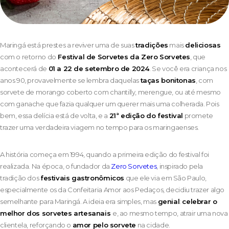
Maringá está prestes a reviver uma de suas
tradições
mais
deliciosas
com o retorno do
Festival de Sorvetes da
Zero Sorvetes
, que
acontecerá de
01 a 22 de setembro de 2024
. Se você era criança nos
anos 90, provavelmente se lembra daquelas
taças bonitonas
, com
sorvete de morango coberto com chantilly, merengue, ou até mesmo
com ganache que fazia qualquer um querer mais uma colherada. Pois
bem, essa delícia está de volta, e a
21ª edição do festival
promete
trazer uma verdadeira viagem no tempo para os maringaenses.
A história começa em 1994, quando a primeira edição do festival foi
realizada. Na época, o fundador da
Zero Sorvetes
, inspirado pela
tradição dos
festivais gastronômicos
que ele via em São Paulo,
especialmente os da Confeitaria Amor aos Pedaços, decidiu trazer algo
semelhante para Maringá. A ideia era simples, mas
genial
:
celebrar o
melhor dos sorvetes artesanais
e, ao mesmo tempo, atrair uma nova
clientela, reforçando o
amor pelo sorvete
na cidade.