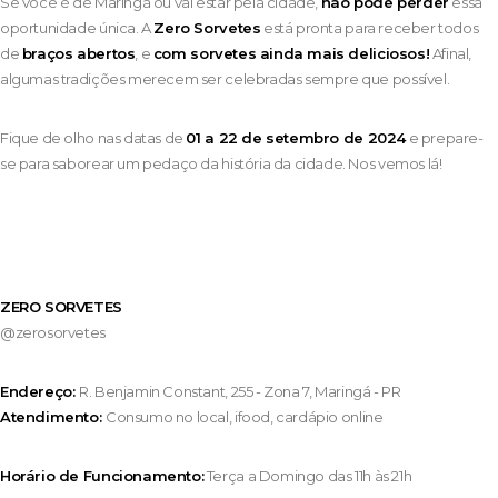
Se você é de Maringá ou vai estar pela cidade,
não pode perder
essa
oportunidade única. A
Zero Sorvetes
está pronta para receber todos
de
braços abertos
, e
com sorvetes ainda mais deliciosos!
Afinal,
algumas tradições merecem ser celebradas sempre que possível.
Fique de olho nas datas de
01 a 22 de setembro de 2024
e prepare-
se para saborear um pedaço da história da cidade. Nos vemos lá!
ZERO SORVETES
@zerosorvetes
Endereço:
R. Benjamin Constant, 255 - Zona 7, Maringá - PR
Atendimento:
Consumo no local, ifood, cardápio online
Horário de Funcionamento:
Terça a Domingo das 11h às 21h