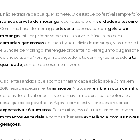
E não se tratava de qualquer sorvete. O destaque do festival sempre foi o
icônico
sorvete de morango
, que na Zero é um
verdadeiro tesouro
.
Com uma base de morango
artesanal
saborizada com
geleia de
morango
feita na própria sorveteria, o sorvete é finalizado com
camadas generosas
de chantilly na Delícia de Morango, Morango Split
e Sundae de Morango, merengue crocante no Mereguinho ou ganache
de chocolate no Morango Trufado, tudo feito com ingredientes de
alta
qualidade
, como é de costume na Zero.
Os clientes antigos, que acompanharam cada edição até a última, em
2018, estão especialmente
ansiosos
. Muitos se
lembram com carinho
dos dias de festival, onde filas se formavam na porta da sorveteria e a
nostalgia era palpável no ar. Agora, com o festival prestes a retornar, a
expectativa só aumenta
. Para muitos, essa é uma chance de reviver
momentos especiais
e compartilhar essa
experiência com as novas
gerações
.