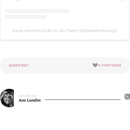
A post shared by A Life On Our Planet (@davidattenborough)
GOSTOU?
0
CURTIDAS
escrito por
Ana Landim