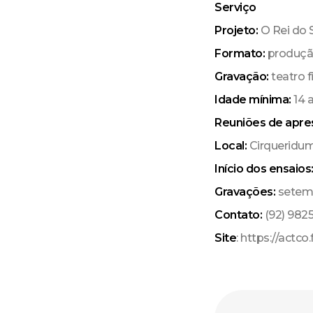
Serviço
Projeto:
O Rei do
Formato:
produção
Gravação:
teatro 
Idade mínima:
14 
Reuniões de apre
Local:
Cirqueridu
Início dos ensaios
Gravações:
setem
Contato:
(92) 982
Site
: https://actc