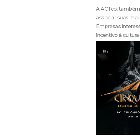
A ACTco. também e
associar suas marc
Empresas interess
incentivo à cultu