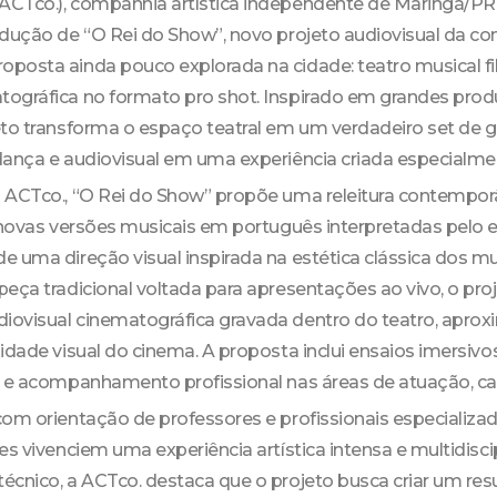
CTco.), companhia artística independente de Maringá/PR, 
odução de “O Rei do Show”, novo projeto audiovisual da c
posta ainda pouco explorada na cidade: teatro musical 
ográfica no formato pro shot. Inspirado em grandes pro
eto transforma o espaço teatral em um verdadeiro set de 
dança e audiovisual em uma experiência criada especialme
 ACTco., “O Rei do Show” propõe uma releitura contempor
o novas versões musicais em português interpretadas pelo 
 uma direção visual inspirada na estética clássica dos mu
peça tradicional voltada para apresentações ao vivo, o pr
iovisual cinematográfica gravada dentro do teatro, apr
idade visual do cinema. A proposta inclui ensaios imersivo
a e acompanhamento profissional nas áreas de atuação, ca
com orientação de professores e profissionais especializa
es vivenciem uma experiência artística intensa e multidisci
cnico, a ACTco. destaca que o projeto busca criar um resu