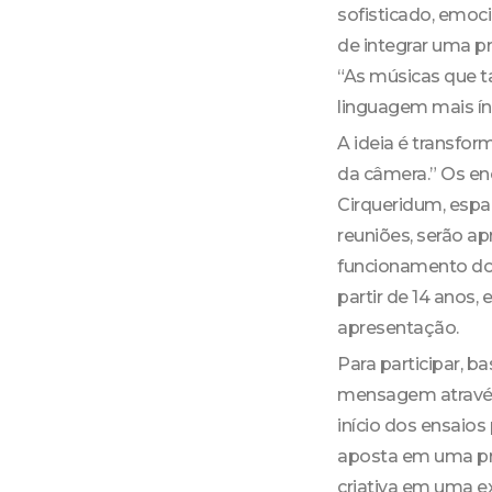
sofisticado, emoc
de integrar uma 
“As músicas que 
linguagem mais ínt
A ideia é transfor
da câmera.” Os en
Cirqueridum, espa
reuniões, serão a
funcionamento do p
partir de 14 anos
apresentação.
Para participar, ba
mensagem através
início dos ensaio
aposta em uma pro
criativa em uma ex