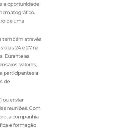
es a oportunidade
nematográfico.
tro de uma
ida também através
s dias 24 e 27 na
s. Durante as
nsaios, valores,
a participantes a
es de
) ou enviar
das reuniões. Com
bro, a companhia
fica e formação