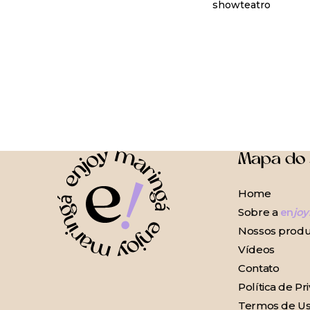
show
teatro
Mapa do 
Home
Sobre a
en
joy
Nossos produ
Vídeos
Contato
Política de Pr
Termos de U