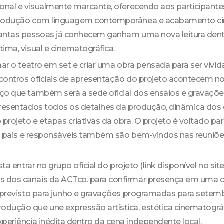
ional e visualmente marcante, oferecendo aos participant
produção com linguagem contemporânea e acabamento ci
tantas pessoas já conhecem ganham uma nova leitura den
ima, visual e cinematográfica.
mar o teatro em set e criar uma obra pensada para ser viv
contros oficiais de apresentação do projeto acontecem no
ço que também será a sede oficial dos ensaios e gravaçõe
presentados todos os detalhes da produção, dinâmica dos e
rojeto e etapas criativas da obra. O projeto é voltado par
, e pais e responsáveis também são bem-vindos nas reuniõ
sta entrar no grupo oficial do projeto (link disponível no site
 dos canais da ACTco. para confirmar presença em uma 
s previsto para junho e gravações programadas para setem
dução que une expressão artística, estética cinematográ
periência inédita dentro da cena independente local.