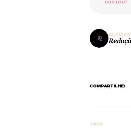
GOSTOU?
escrito por
Redaçã
COMPARTILHE:
TAGS