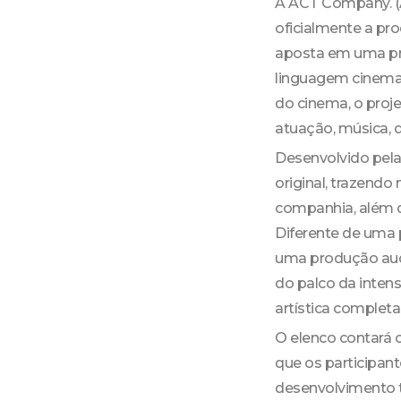
A ACT Company. (A
oficialmente a pr
aposta em uma pro
linguagem cinemat
do cinema, o proj
atuação, música, 
Desenvolvido pela
original, trazend
companhia, além de
Diferente de uma 
uma produção aud
do palco da intens
artística complet
O elenco contará 
que os participant
desenvolvimento té