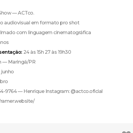
 Show — ACTco.
 audiovisual em formato pro shot
filmado com linguagem cinematográfica
anos
sentação:
24 às 15h 27 às 19h30
m — Maringá/PR
:
junho
bro
54-9764 — Henrique Instagram: @actco.oficial
o.framer.website/