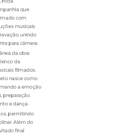
inicia
ompanhia que
filmado com
duções musicais
gravação, unindo
nte para câmera.
ânea da obra
elenco da
sicais filmados.
ojeto nasce como
oximando a emoção
s, preparação
nto e dança.
dos, permitindo
plinar. Além do
ltado final