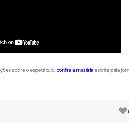
ções sobre o espetáculo,
confira a matéria
escrita pela jor