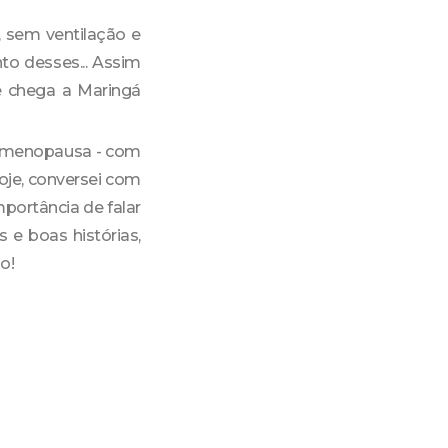
 sem ventilação e
o desses... Assim
 chega a Maringá
e menopausa - com
oje, conversei com
mportância de falar
 e boas histórias,
co!