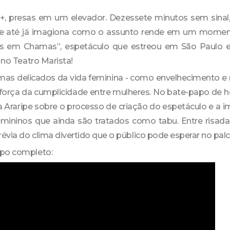
0+, presas em um elevador. Dezessete minutos sem sinal,
gente até já imagiona como o assunto rende em um moment
s em Chamas”, espetáculo que estreou em São Paulo e
0 no Teatro Marista!
mas delicados da vida feminina - como envelhecimento 
 força da cumplicidade entre mulheres. No bate-papo de h
a Araripe sobre o processo de criação do espetáculo e a i
mininos que ainda são tratados como tabu. Entre risadas
évia do clima divertido que o público pode esperar no pal
apo completo: