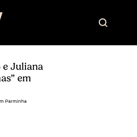
 e Juliana
mas” em
com Parminha