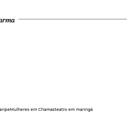
arma
aripe
Mulheres em Chamas
teatro em maringá