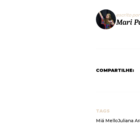
escrito por
Mari P
COMPARTILHE:
TAGS
Miá Mello
Juliana Ar