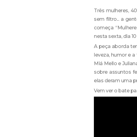
Três mulheres, 4
sem filtro... a 
começa “Mulhere
nesta sexta, dia 1
A peça aborda te
leveza, humor e a
Miá Mello e Julian
sobre assuntos fe
elas deram uma pr
Vem ver o bate p