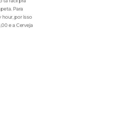
tá fácil pra
apeta. Para
 hour, por isso
,00 e a Cerveja