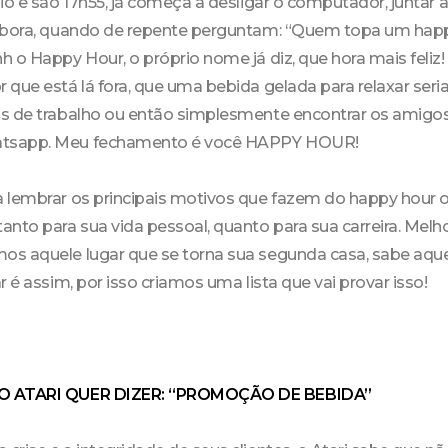
io e são 17h55, já começa a desligar o computador, juntar a
embora, quando de repente perguntam: “Quem topa um hap
h o Happy Hour, o próprio nome já diz, que hora mais fel
que está lá fora, que uma bebida gelada para relaxar seria 
s de trabalho ou então simplesmente encontrar os amigo
tsapp. Meu fechamento é você HAPPY HOUR!
 lembrar os principais motivos que fazem do happy hour 
nto para sua vida pessoal, quanto para sua carreira. Melho
s aquele lugar que se torna sua segunda casa, sabe aque
r é assim, por isso criamos uma lista que vai provar isso!
O ATARI QUER DIZER: “PROMOÇÃO DE BEBIDA”