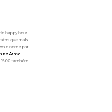
odo happy hour
pratos que mais
tem o nome por
o de Arroz
$ 15,00 também.