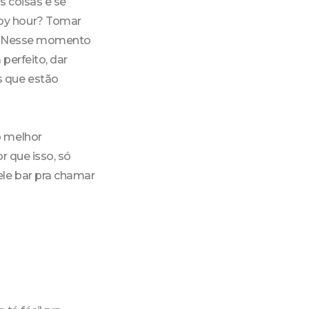
s coisas e se
py hour? Tomar
iz! Nesse momento
perfeito, dar
s que estão
o melhor
r que isso, só
le bar pra chamar