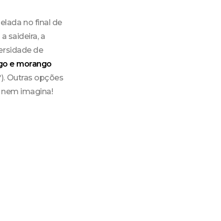
lada no final de
 saideira, a
ersidade de
ngo e morango
). Outras opções
ê nem imagina!