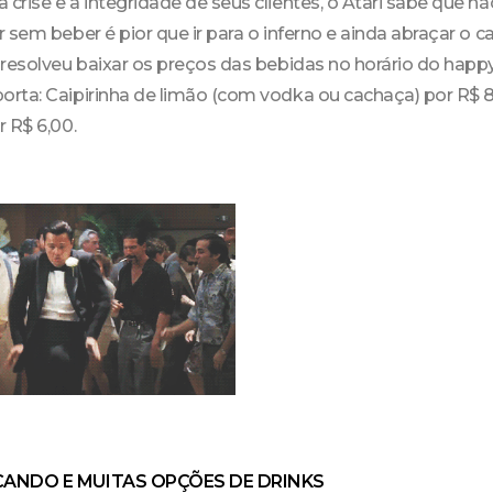
rise e a integridade de seus clientes, o Atari sabe que não 
 sem beber é pior que ir para o inferno e ainda abraçar o c
resolveu baixar os preços das bebidas no horário do happy
rta: Caipirinha de limão (com vodka ou cachaça) por R$ 8
 R$ 6,00.
NCANDO E MUITAS OPÇÕES DE DRINKS