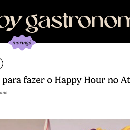
joy
gastrono
 para fazer o Happy Hour no At
iane