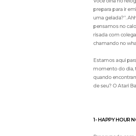
Você olha no relóg
prepara para ir 
uma gelada?”. Ahh
pensamos no calor 
risada com colega
chamando no wha
Estamos aqui para
momento do dia, ta
quando encontramo
de seu? O Atari Ba
1- HAPPY HOUR N