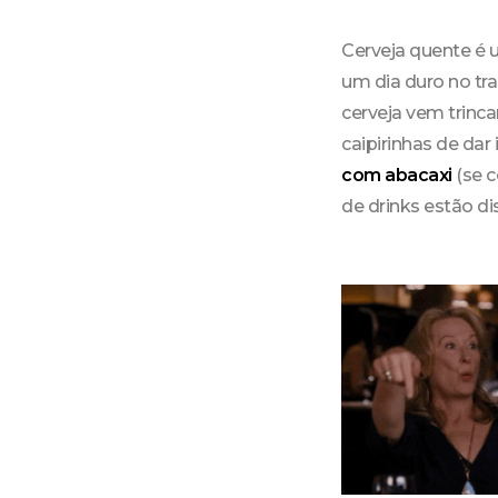
Cerveja quente é 
um dia duro no tra
cerveja vem trinc
caipirinhas de dar
com abacaxi
(se c
de drinks estão d