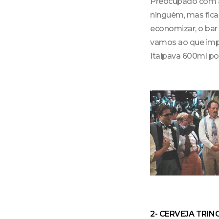
Preocupado com a c
ninguém, mas ficar
economizar, o bar 
vamos ao que impo
Itaipava 600ml por
2- CERVEJA TRI