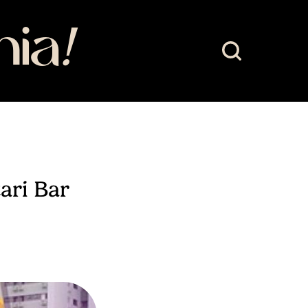
mia
!
ari Bar