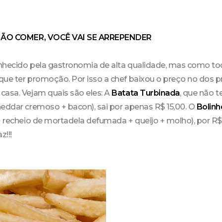
E NÃO COMER, VOCÊ VAI SE ARREPENDER
conhecido pela gastronomia de alta qualidade, mas como t
que ter promoção. Por isso a chef baixou o preço no dos 
casa. Vejam quais são eles: A
Batata Turbinada
, que não 
heddar cremoso + bacon), sai por apenas R$ 15,00. O
Bolinh
 + recheio de mortadela defumada + queijo + molho), por R
z!!!