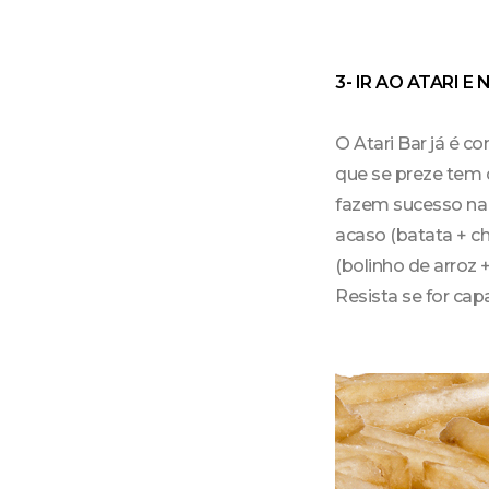
3- IR AO ATARI 
O Atari Bar já é 
que se preze tem 
fazem sucesso na 
acaso (batata + c
(bolinho de arroz
Resista se for capa