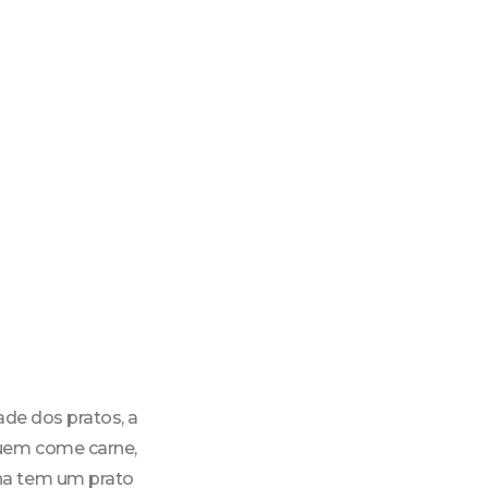
ade dos pratos, a
quem come carne,
na tem um prato