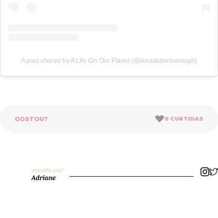
A post shared by A Life On Our Planet (@davidattenborough)
GOSTOU?
0
CURTIDAS
escrito por
Adriane