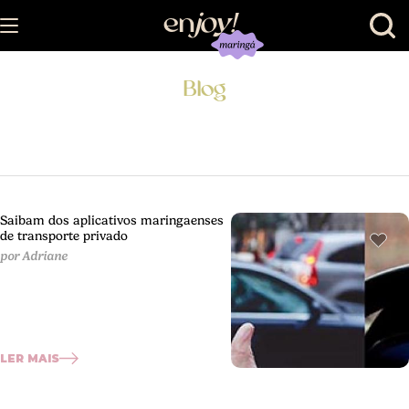
en
joy
!
Blog
Saibam dos aplicativos maringaenses
de transporte privado
por Adriane
LER MAIS