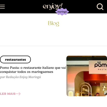
en
joy
!
Blog
restaurantes
Pomo Pasta: o restaurante italiano que vai
conquistar todos os maringaenses
por Redação Enjoy Maringá
LER MAIS