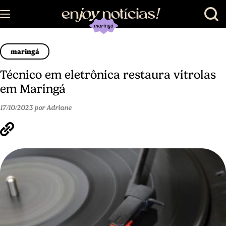
en
joy
notícias
!
maringá
Técnico em eletrônica restaura vitrolas
em Maringá
17/10/2023 por Adriane