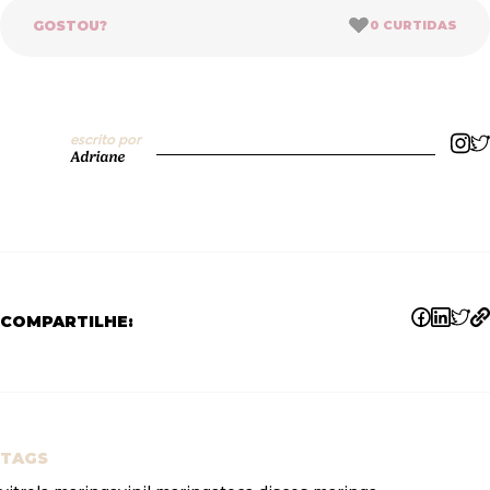
GOSTOU?
0
CURTIDAS
escrito por
Adriane
COMPARTILHE:
TAGS