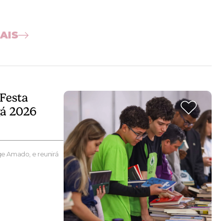
AIS
 Festa
gá 2026
rge Amado, e reunirá