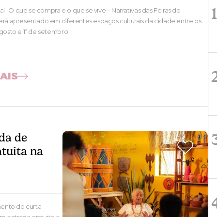
 "O que se compra e o que se vive – Narrativas das Feiras de
erá apresentado em diferentes espaços culturais da cidade entre os
agosto e 1º de setembro
AIS
da de
atuita na
mento do curta-