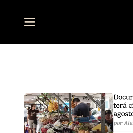
Docum
terá c
agost
por Ale