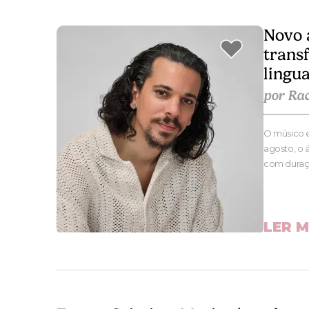
Novo 
trans
lingu
por Ra
O músico e
agosto, o 
com dura
LER M