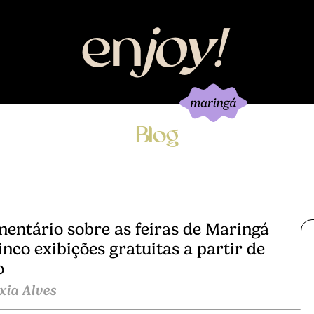
en
joy
!
Blog
entário sobre as feiras de Maringá
inco exibições gratuitas a partir de
o
xia Alves