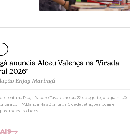
w
gá anuncia Alceu Valença na 'Virada
ral 2026’
dação Enjoy Maringá
 apresenta na Praça Raposo Tavares no dia 22 de agosto; programação
tará com ‘A Banda Mais Bonita da Cidade’, atrações locais e
 para todas as idades
AIS