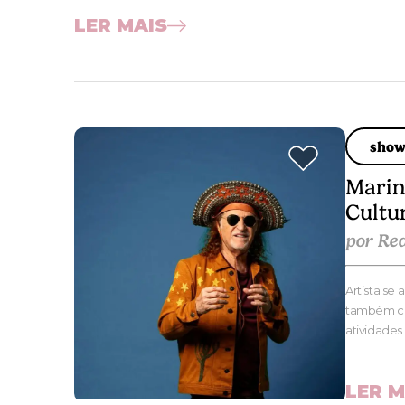
LER MAIS
sho
Marin
Cultu
por Re
Artista se
também con
atividades
LER M