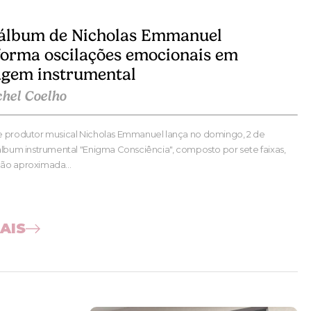
álbum de Nicholas Emmanuel
forma oscilações emocionais em
agem instrumental
chel Coelho
 produtor musical Nicholas Emmanuel lança no domingo, 2 de
álbum instrumental "Enigma Consciência", composto por sete faixas,
ção aproximada…
AIS