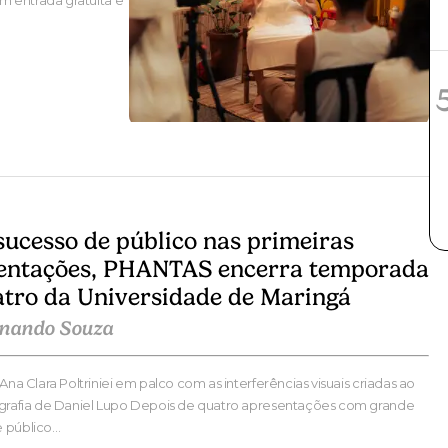
 entrada gratuita e
sucesso de público nas primeiras
entações, PHANTAS encerra temporada
atro da Universidade de Maringá
rnando Souza
 Ana Clara Poltriniei em palco com as interferências visuais criadas ao
ografia de Daniel Lupo Depois de quatro apresentações com grande
e público…