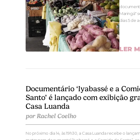
documental
Maringá" s
dias 5 de 
LER M
Documentário ‘Iyabassé e a Comi
Santo’ é lançado com exibição gr
Casa Luanda
por Rachel Coelho
No próximo dia 14, às 19h30, a Casa Luanda recebe o lança