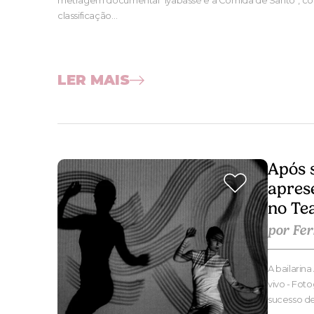
metragem documental “Iyabassé e a Comida de Santo”, com
classificação…
LER MAIS
Após 
apres
no Te
por Fe
A bailarina
vivo - Fot
sucesso d