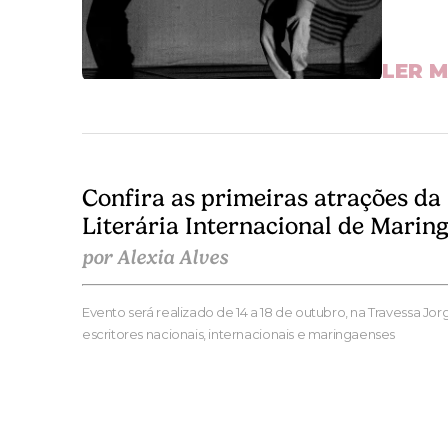
LER M
Confira as primeiras atrações da
Literária Internacional de Marin
por Alexia Alves
Evento será realizado de 14 a 18 de outubro, na Travessa Jo
escritores nacionais, internacionais e maringaenses