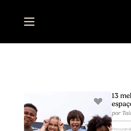
13 me
espaç
por Ta
Procurand