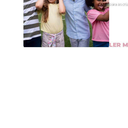
para as cr
LER M