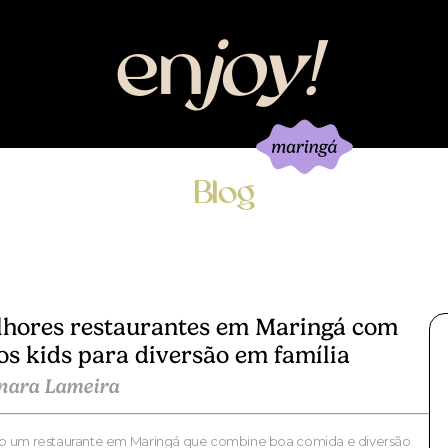
en
joy
!
Blog
lhores restaurantes em Maringá com
os kids para diversão em família
inara Lameira
o um restaurante em Maringá que combine boa comida e diversão