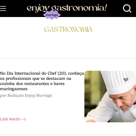
en
joy
gastronomia
!
GASTRONOMIA
No Dia Internacional do Chef (20), conheça
os profissionais que se destacam na
cozinha dos restaurantes e bares
maringaenses
por Redação Enjoy Maringá
LER MAIS