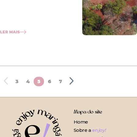
LER MAIS
3
4
5
6
7
Mapa do site
Home
Sobre a
en
joy!