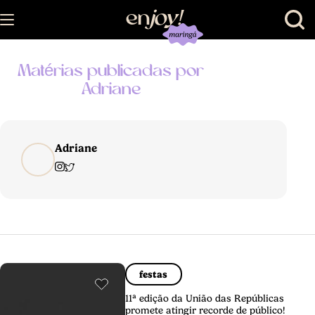
en
joy
!
Matérias publicadas por
Adriane
Adriane
festas
11ª edição da União das Repúblicas
promete atingir recorde de público!