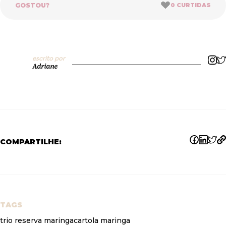
GOSTOU?
0
CURTIDAS
escrito por
Adriane
COMPARTILHE:
TAGS
trio reserva maringa
cartola maringa