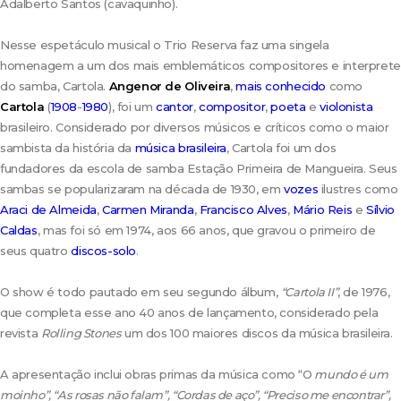
Adalberto Santos (cavaquinho).
Nesse espetáculo musical o Trio Reserva faz uma singela
homenagem a um dos mais emblemáticos compositores e interprete
do samba, Cartola.
Angenor de Oliveira
,
mais conhecido
como
Cartola
(
1908
-
1980
), foi um
cantor
,
compositor
,
poeta
e
violonista
brasileiro. Considerado por diversos músicos e críticos como o maior
sambista da história da
música brasileira
, Cartola foi um dos
fundadores da escola de samba Estação Primeira de Mangueira. Seus
sambas se popularizaram na década de 1930, em
vozes
ilustres como
Araci de Almeida
,
Carmen Miranda
,
Francisco Alves
,
Mário Reis
e
Sílvio
Caldas
, mas foi só em 1974, aos 66 anos, que gravou o primeiro de
seus quatro
discos-solo
.
O show é todo pautado em seu segundo álbum,
“Cartola II”
, de 1976,
que completa esse ano 40 anos de lançamento, considerado pela
revista
Rolling Stones
um dos 100 maiores discos da música brasileira.
A apresentação inclui obras primas da música como “O
mundo é um
moinho”, “As rosas não falam”, “Cordas de aço”, “Preciso me encontrar”,